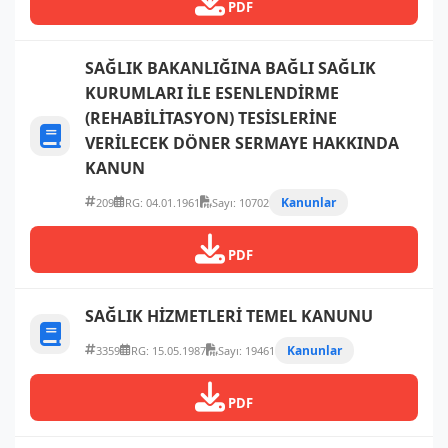
PDF
SAĞLIK BAKANLIĞINA BAĞLI SAĞLIK
KURUMLARI İLE ESENLENDİRME
(REHABİLİTASYON) TESİSLERİNE
VERİLECEK DÖNER SERMAYE HAKKINDA
KANUN
Kanunlar
209
RG: 04.01.1961
Sayı: 10702
PDF
SAĞLIK HİZMETLERİ TEMEL KANUNU
Kanunlar
3359
RG: 15.05.1987
Sayı: 19461
PDF