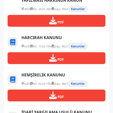
YAPILMASI HAKKINDA KANUN
Kanunlar
4924
RG: 24.07.2003
Sayı: 4924
PDF
HARCIRAH KANUNU
Kanunlar
6245
RG: 10.02.1954
Sayı: 8637
PDF
HEMŞİRELİK KANUNU
Kanunlar
6283
RG: 02.03.1954
Sayı: 8647
PDF
İDARİ YARGILAMA USULÜ KANUNU