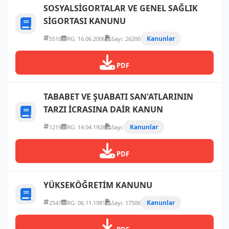
SOSYALSİGORTALAR VE GENEL SAĞLIK
SİGORTASI KANUNU
Kanunlar
5510
RG: 16.06.2006
Sayı: 26200
PDF
TABABET VE ŞUABATI SAN'ATLARININ
TARZI İCRASINA DAİR KANUN
Kanunlar
1219
RG: 14.04.1928
Sayı:
PDF
YÜKSEKÖĞRETİM KANUNU
Kanunlar
2547
RG: 06.11.1981
Sayı: 17506