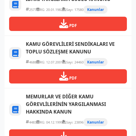
Kanunlar
2577
RG: 20.01.1982
Sayı: 17580
PDF
KAMU GÖREVLİLERİ SENDİKALARI VE
TOPLU SÖZLEŞME KANUNU
Kanunlar
4688
RG: 12.07.2001
Sayı: 24460
PDF
MEMURLAR VE DİĞER KAMU
GÖREVLİLERİNİN YARGILANMASI
HAKKINDA KANUN
Kanunlar
4483
RG: 04.12.1999
Sayı: 23896