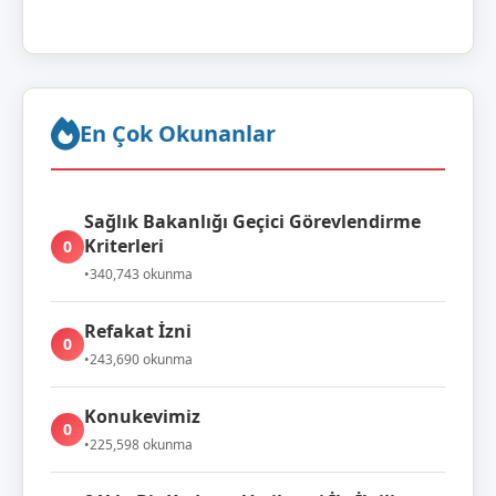
En Çok Okunanlar
Sağlık Bakanlığı Geçici Görevlendirme
Kriterleri
0
•
340,743 okunma
Refakat İzni
0
•
243,690 okunma
Konukevimiz
0
•
225,598 okunma