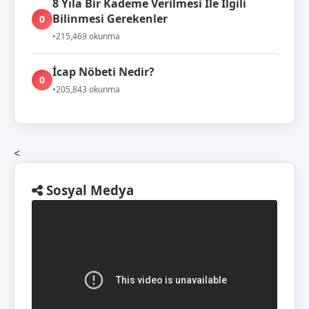
8 Yıla Bir Kademe Verilmesi İle İlgili
Bilinmesi Gerekenler
0
•
215,469 okunma
İcap Nöbeti Nedir?
0
•
205,843 okunma
<
Sosyal Medya