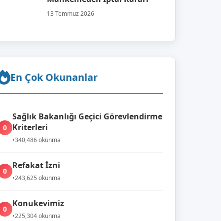
13 Temmuz 2026
En Çok Okunanlar
Sağlık Bakanlığı Geçici Görevlendirme
Kriterleri
0
•
340,486 okunma
Refakat İzni
0
•
243,625 okunma
Konukevimiz
0
•
225,304 okunma