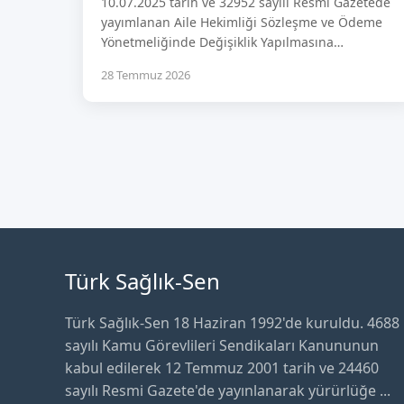
10.07.2025 tarih ve 32952 sayılı Resmi Gazetede
yayımlanan Aile Hekimliği Sözleşme ve Ödeme
Yönetmeliğinde Değişiklik Yapılmasına…
28 Temmuz 2026
Türk Sağlık-Sen
Türk Sağlık-Sen 18 Haziran 1992'de kuruldu. 4688
sayılı Kamu Görevlileri Sendikaları Kanununun
kabul edilerek 12 Temmuz 2001 tarih ve 24460
sayılı Resmi Gazete'de yayınlanarak yürürlüğe ...