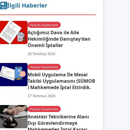
İlgili Haberler
Hukuki Kazanımlar
Açtığımız Dava ile Aile
Hekimliğinde Danıştay’dan
Önemli İptaller
28 Temmuz 2026
Hukuki Kazanımlar
Mobil Uygulama İle Mesai
Takibi Uygulamasını (SÜMOB
) Mahkemede İptal Ettirdik.
27 Temmuz 2026
Hukuki Kazanımlar
Anestezi Teknikerine Alanı
Dışı Görevlendirmeye
Mahkemeden İptal Kararı