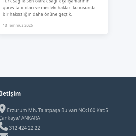
Türk Sağlık-Sen olarak sağlık çalışanlarının
görev tanımları ve mesleki hakları konusunda
bir haksızlığın daha önüne geçtik.
13 Temmuz 2026
İletişim
Erzurum Mh. Talatpaşa Bulvarı NO:160 Kat:5
Çankaya/ ANKARA
312 424 22 22