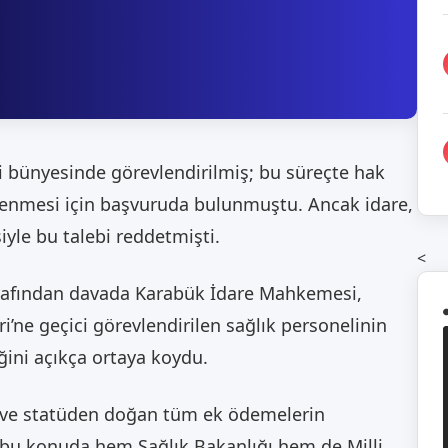
ri bünyesinde görevlendirilmiş; bu süreçte hak
ödenmesi için başvuruda bulunmuştu. Ancak idare,
iyle bu talebi reddetmişti.
<
 tarafından davada Karabük İdare Mahkemesi,
ri’ne geçici görevlendirilen sağlık personelinin
ini açıkça ortaya koydu.
o ve statüden doğan tüm ek ödemelerin
, bu konuda hem Sağlık Bakanlığı hem de Milli